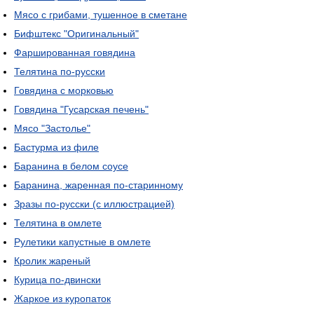
Мясо с грибами, тушенное в сметане
Бифштекс "Оригинальный"
Фаршированная говядина
Телятина по-русски
Говядина с морковью
Говядина "Гусарская печень"
Мясо "Застолье"
Бастурма из филе
Баранина в белом соусе
Баранина, жаренная по-старинному
Зразы по-русски (с иллюстрацией)
Телятина в омлете
Рулетики капустные в омлете
Кролик жареный
Курица по-двински
Жаркое из куропаток