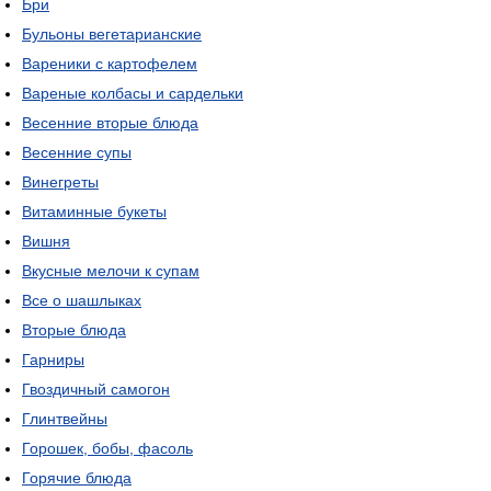
Бри
Бульоны вегетарианские
Вареники с картофелем
Вареные колбасы и сардельки
Весенние вторые блюда
Весенние супы
Винегреты
Витаминные букеты
Вишня
Вкусные мелочи к супам
Все о шашлыках
Вторые блюда
Гарниры
Гвоздичный самогон
Глинтвейны
Горошек, бобы, фасоль
Горячие блюда