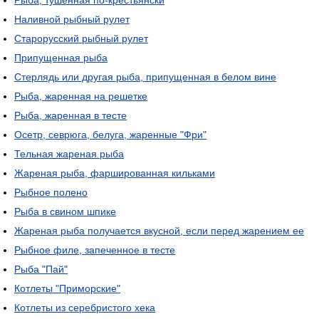
Рыба, тушенная по-крестьянски
Наливной рыбный рулет
Старорусский рыбный рулет
Припущенная рыба
Стерлядь или другая рыба, припущенная в белом вине
Рыба, жаренная на решетке
Рыба, жаренная в тесте
Осетр, севрюга, белуга, жаренные "Фри"
Тельная жареная рыба
Жареная рыба, фаршированная кильками
Рыбное полено
Рыба в свином шпике
Жареная рыба получается вкусной, если перед жарением ее
Рыбное филе, запеченное в тесте
Рыба "Пай"
Котлеты "Приморские"
Котлеты из серебристого хека