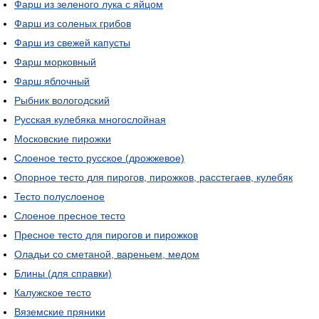
Фарш из зеленого лука с яйцом
Фарш из соленых грибов
Фарш из свежей капусты
Фарш морковный
Фарш яблочный
Рыбник вологодский
Русская кулебяка многослойная
Московские пирожки
Слоеное тесто русское (дрожжевое)
Опорное тесто для пирогов, пирожков, расстегаев, кулебяк
Тесто полуслоеное
Слоеное пресное тесто
Пресное тесто для пирогов и пирожков
Оладьи со сметаной, вареньем, медом
Блины (для справки)
Калужское тесто
Вяземские пряники