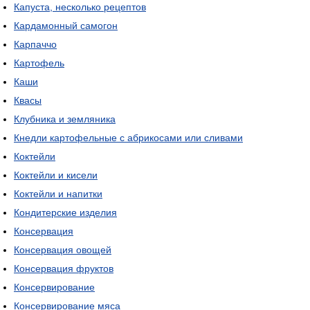
Капуста, несколько рецептов
Кардамонный самогон
Карпаччо
Картофель
Каши
Квасы
Клубника и земляника
Кнедли картофельные с абрикосами или сливами
Коктейли
Коктейли и кисели
Коктейли и напитки
Кондитерские изделия
Консервация
Консервация овощей
Консервация фруктов
Консервирование
Консервирование мяса