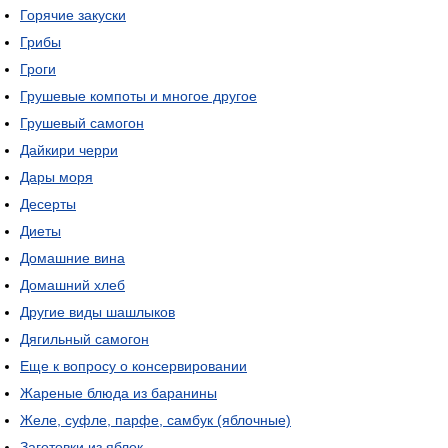
Горячие закуски
Грибы
Гроги
Грушевые компоты и многое другое
Грушевый самогон
Дайкири черри
Дары моря
Десерты
Диеты
Домашние вина
Домашний хлеб
Другие виды шашлыков
Дягильный самогон
Еще к вопросу о консервировании
Жареные блюда из баранины
Желе, суфле, парфе, самбук (яблочные)
Заготовки из яблок