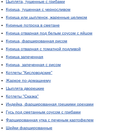
Цыплята, тушенные с грибами
Курица, тушенная с черносливом
Курица или цыпленок, жаренные целиком
Куриные потроха в сметане
Курица отварная под белым соусом с яйцом
Курица, фаршированная рисом
Курица отварная с томатной подливой
Курица запеченная
Курица, запеченная с рисом
Котлеты "Кисловодские"
Жаркое по-домашнему
Цыплята дворецкие
Котлеты "Сказка"
Индейка, фаршированная грецкими орехами
Гусь под сметанным соусом с грибами
Фаршированная утка с печеным картофелем
Шейки фаршированные