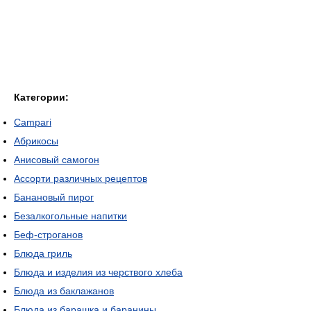
Категории:
Campari
Абрикосы
Анисовый самогон
Ассорти различных рецептов
Банановый пирог
Безалкогольные напитки
Беф-строганов
Блюда гриль
Блюда и изделия из черствого хлеба
Блюда из баклажанов
Блюда из барашка и баранины