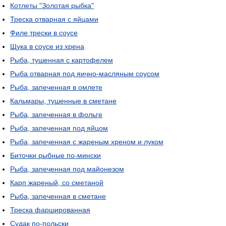
Котлеты "Золотая рыбка"
Треска отварная с яйцами
Филе трески в соусе
Щука в соусе из хрена
Рыба, тушенная с картофелем
Рыба отварная под яично-масляным соусом
Рыба, запеченная в омлете
Кальмары, тушенные в сметане
Рыба, запеченная в фольге
Рыба, запеченная под яйцом
Рыба, запеченная с жареным хреном и луком
Биточки рыбные по-мински
Рыба, запеченная под майонезом
Карп жареный, со сметаной
Рыба, запеченная в сметане
Треска фаршированная
Судак по-польски