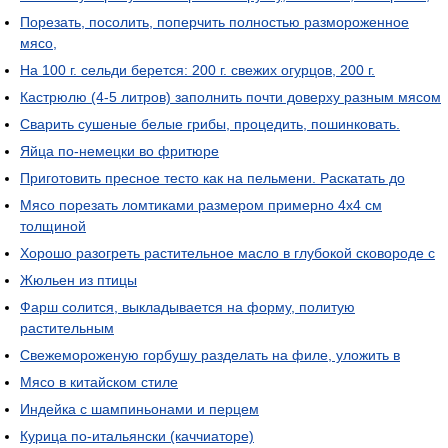
Порезать, посолить, поперчить полностью размороженное
мясо,
На 100 г. сельди берется: 200 г. свежих огурцов, 200 г.
Кастрюлю (4-5 литров) заполнить почти доверху разным мясом
Сварить сушеные белые грибы, процедить, пошинковать.
Яйца по-немецки во фритюре
Приготовить пресное тесто как на пельмени. Раскатать до
Мясо порезать ломтиками размером примерно 4х4 см
толщиной
Хорошо разогреть растительное масло в глубокой сковороде с
Жюльен из птицы
Фарш солится, выкладывается на форму, политую
растительным
Свежемороженую горбушу разделать на филе, уложить в
Мясо в китайском стиле
Индейка с шампиньонами и перцем
Курица по-итальянски (каччиаторе)