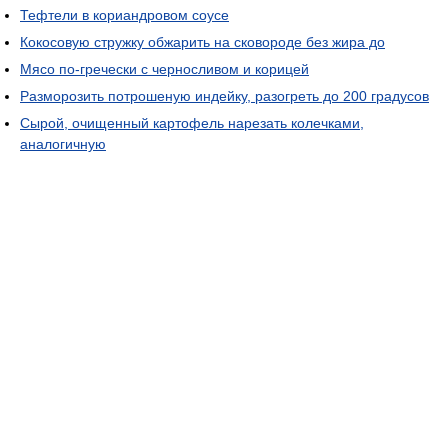
Тефтели в кориандровом соусе
Кокосовую стружку обжарить на сковороде без жира до
Мясо по-гречески с черносливом и корицей
Разморозить потрошеную индейку, разогреть до 200 градусов
Сырой, очищенный картофель нарезать колечками,
аналогичную