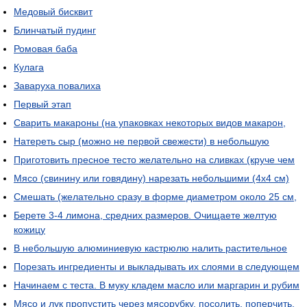
Медовый бисквит
Блинчатый пудинг
Ромовая баба
Кулага
Заваруха повалиха
Первый этап
Сварить макароны (на упаковках некоторых видов макарон,
Натереть сыр (можно не первой свежести) в небольшую
Приготовить пресное тесто желательно на сливках (круче чем
Мясо (свинину или говядину) нарезать небольшими (4х4 см)
Смешать (желательно сразу в форме диаметром около 25 см,
Берете 3-4 лимона, средних размеров. Очищаете желтую
кожицу
В небольшую алюминиевую кастрюлю налить растительное
Порезать ингредиенты и выкладывать их слоями в следующем
Начинаем с теста. В муку кладем масло или маргарин и рубим
Мясо и лук пропустить через мясорубку, посолить, поперчить,