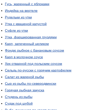
Гусь, жаренный с яблоками
Индейка на вертеле
Рудельки из утки
Утка с квашеной капустой
Суфле из утки
Утка, фаршированная груздями
Карп, запеченный целиком
Фондю рыбное с банановым соусом
Карп в молочном соусе
Хек отварной под польским соусом
Сельдь по-русски с горячим картофелем
Салат из жареной рыбы
Сыр из рыбы по-северодвински
Горячая рыбная закуска
Студень из рыбы
Судак под шубой