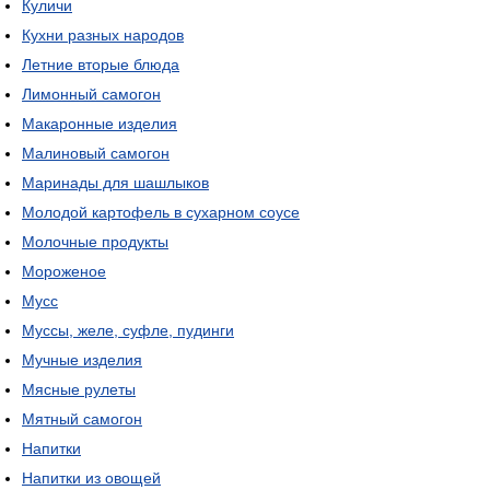
Куличи
Кухни разных народов
Летние вторые блюда
Лимонный самогон
Макаронные изделия
Малиновый самогон
Маринады для шашлыков
Молодой картофель в сухарном соусе
Молочные продукты
Мороженое
Мусс
Муссы, желе, суфле, пудинги
Мучные изделия
Мясные рулеты
Мятный самогон
Напитки
Напитки из овощей