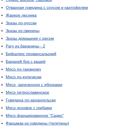
Отварная говядина с соусом и картофелем
Жаркое лесника
Зразы по-русски
Зразы из свинины
Зразы домашние с рисом
Рагу из баранины - 2
Бифштекс провансальский
Бараний бок с кашей
Мясо по-таежному
Мясо по-купечески
Мясо, запеченное с яблоками
Мясо петрославянское
Говядина по-архангельски
Мясо духовое с грибами
Мясо фаршированное "Садко"
Фаршмак из говядины (телятины)