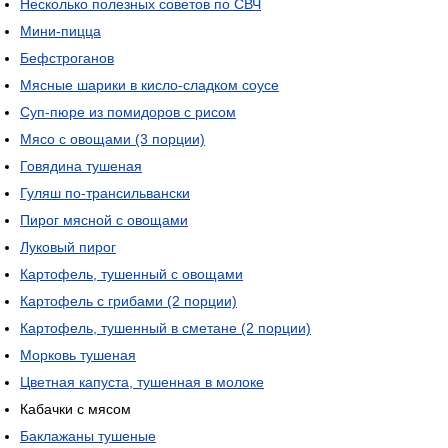
Несколько полезных советов по СВЧ
Мини-пицца
Бефстроганов
Мясные шарики в кисло-сладком соусе
Суп-пюре из помидоров с рисом
Мясо с овощами (3 порции)
Говядина тушеная
Гуляш по-трансильвански
Пирог мясной с овощами
Луковый пирог
Картофель, тушенный с овощами
Картофель с грибами (2 порции)
Картофель, тушенный в сметане (2 порции)
Морковь тушеная
Цветная капуста, тушенная в молоке
Кабачки с мясом
Баклажаны тушеные