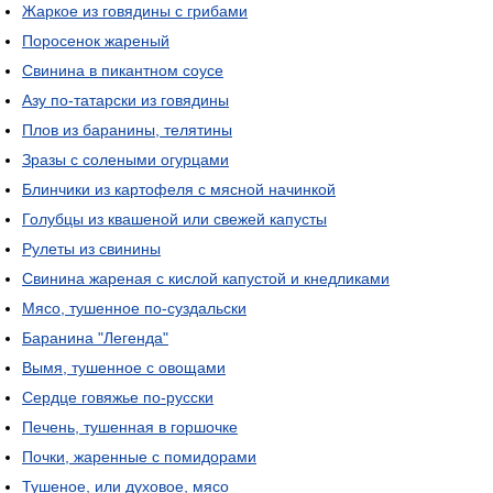
Жаркое из говядины с грибами
Поросенок жареный
Свинина в пикантном соусе
Азу по-татарски из говядины
Плов из баранины, телятины
Зразы с солеными огурцами
Блинчики из картофеля с мясной начинкой
Голубцы из квашеной или свежей капусты
Рулеты из свинины
Свинина жареная с кислой капустой и кнедликами
Мясо, тушенное по-суздальски
Баранина "Легенда"
Вымя, тушенное с овощами
Сердце говяжье по-русски
Печень, тушенная в горшочке
Почки, жаренные с помидорами
Тушеное, или духовое, мясо